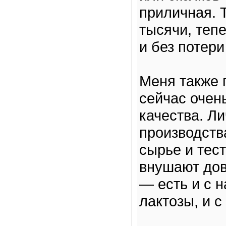
приличная. Т
тысячи, теп
и без потер
Меня также 
сейчас очен
качества. Л
производств
сырье и тес
внушают дов
— есть и с 
лактозы, и 