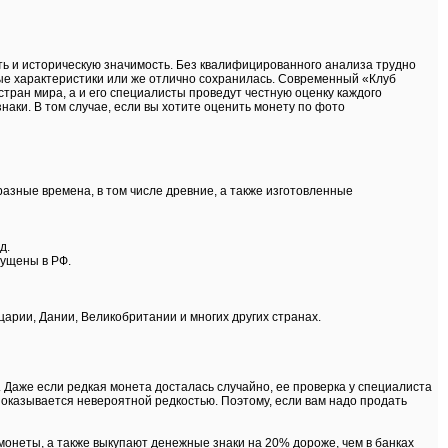
ь и историческую значимость. Без квалифицированного анализа трудно
ные характеристики или же отлично сохранилась. Современный «Клуб
ан мира, а и его специалисты проведут честную оценку каждого
наки. В том случае, если вы хотите оценить монету по фото
зные времена, в том числе древние, а также изготовленные
д.
пущены в РФ.
рии, Дании, Великобритании и многих других странах.
 Даже если редкая монета досталась случайно, ее проверка у специалиста
 оказывается невероятной редкостью. Поэтому, если вам надо продать
монеты, а также выкупают денежные знаки на 20% дороже, чем в банках