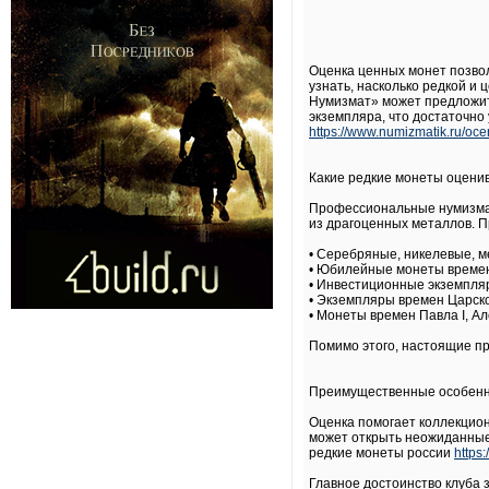
Оценка ценных монет позво
узнать, насколько редкой и
Нумизмат» может предложит
экземпляра, что достаточно 
https://www.numizmatik.ru/oc
Какие редкие монеты оцени
Профессиональные нумизматы
из драгоценных металлов. П
• Серебряные, никелевые, 
• Юбилейные монеты времен
• Инвестиционные экземпля
• Экземпляры времен Царско
• Монеты времен Павла I, Але
Помимо этого, настоящие пр
Преимущественные особенно
Оценка помогает коллекцион
может открыть неожиданные 
редкие монеты россии
https
Главное достоинство клуба 