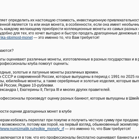
ляет определить их настоящую стоимость, инвестиционную привлекательност
 ценной является та или иная монета, в особенности, если она имеет необыч
ь каждому желающему приобрести коллекционные монеты из самых разных стр
удобно для тех, кто хочет выгодно и быстро продать драгоценные денежные з
enka-stoimost-monet
— это именно то, что Вам требуется!
ваются?
 оценивают различные монеты, изготовленные в разных государствах и в ра
рофессионалы клуба помогут оценить:
медные, золотые и латунные монеты различных времен.
 СССР и современной России, которые выпущены в период с 1991 по 2025 го
ры, юбилейные монеты, а также серебряные и золотые изделия, которые вы
й России, Редкие 10-рублевки.
ксандра I, Екатерины II, Петра III и многих других правителей.
офессионалы произведут оценку разных банкнот, которые выпущены в Швейца
сти оценки драгоценных монет в клубе
ерам избежать переплат при покупке и получить честную сумму при продаже.
возможности, потому как порой, на первый взгляд, обыкновенный экземпляр
://www.numizmatik.ru/redkie_monety_rf
— это именно то, что Вам требуется!
заключается в том, что его профессионалы бесплатно оценивают банкноты и 