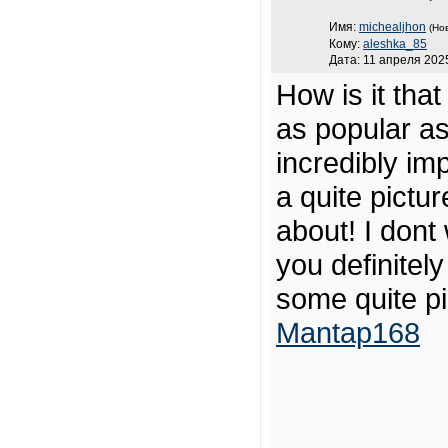
Имя:
michealjhon
(Но
Кому:
aleshka_85
Дата: 11 апреля 2025
How is it tha
as popular as
incredibly im
a quite pictu
about! I dont
you definitel
some quite pi
Mantap168