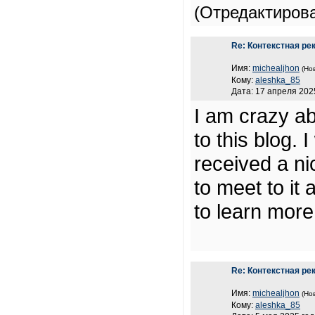
(Отредактиров
Re: Контекстная ре
Имя:
michealjhon
(Но
Кому:
aleshka_85
Дата: 17 апреля 2025
I am crazy ab
to this blog.
received a nic
to meet to it 
to learn more
Re: Контекстная ре
Имя:
michealjhon
(Но
Кому:
aleshka_85