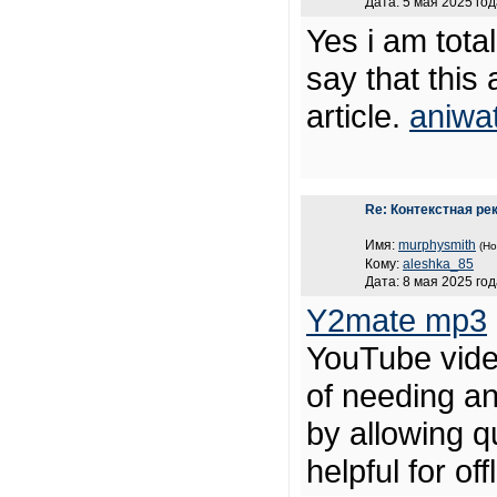
Дата: 5 мая 2025 год
Yes i am total
say that this 
article.
aniwa
Re: Контекстная ре
Имя:
murphysmith
(Но
Кому:
aleshka_85
Дата: 8 мая 2025 год
Y2mate mp3
YouTube video
of needing an
by allowing 
helpful for o