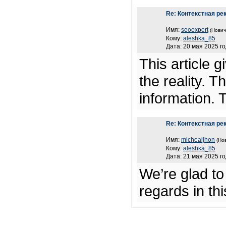
Re: Контекстная ре
Имя:
seoexpert
(Нович
Кому:
aleshka_85
Дата: 20 мая 2025 го
This article 
the reality. T
information. T
Re: Контекстная ре
Имя:
michealjhon
(Но
Кому:
aleshka_85
Дата: 21 мая 2025 го
We’re glad to
regards in thi