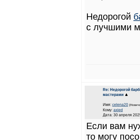
Недорогой
б
с лучшими м
Re: Недорогой бар
мастерами
Имя:
celena20
(Новичо
Кому:
axied
Дата: 30 апреля 2025
Если вам ну
то могу пос