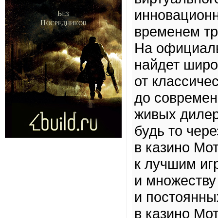
инновацион
временем тр
На официаль
найдет широ
от классиче
до современ
живых дилер
будь то чер
в казино Мо
к лучшим иг
и множеству
и постоянны
в казино Мо