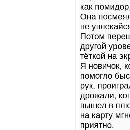
как помидор,
Она посмеял
не увлекайс
Потом переш
другой уров
тёткой на эк
Я новичок, к
помогло быс
рук, проигр
дрожали, ког
вышел в плю
на карту мгн
приятно.