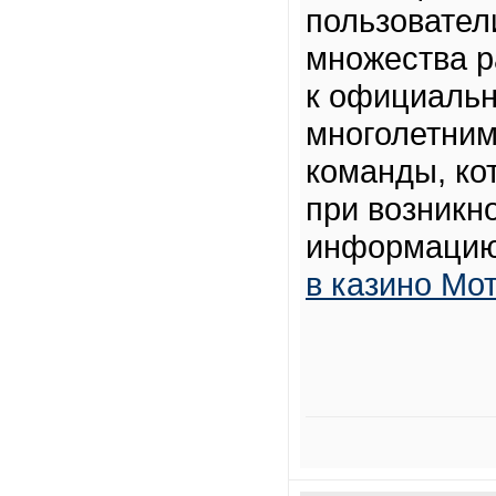
пользовател
множества р
к официальн
многолетни
команды, ко
при возникн
информацию
в казино Мо