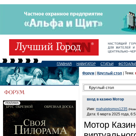
ГЛАВНАЯ
НАВИГАТОР
СТАТЬИ
ФОТОАЛЬ
Форум
|
Круглый стол
| Тема:
вход в казино Мотор
Имя:
mahaleksmos1235
(Нови
Дата: 6 марта 2025 года, 6:
Мотор Казин
виртуальног