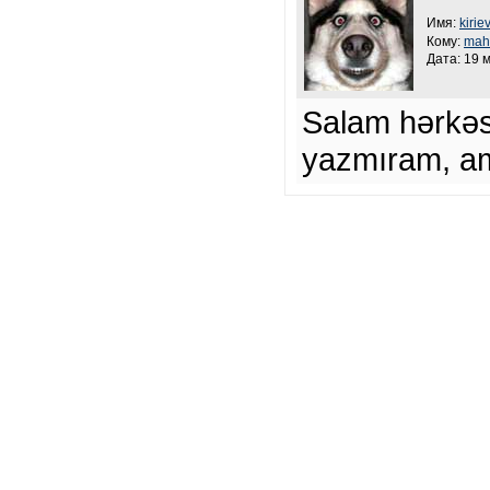
Имя:
kirie
Кому:
mah
Дата: 19 м
Salam hərkəs
yazmıram, am