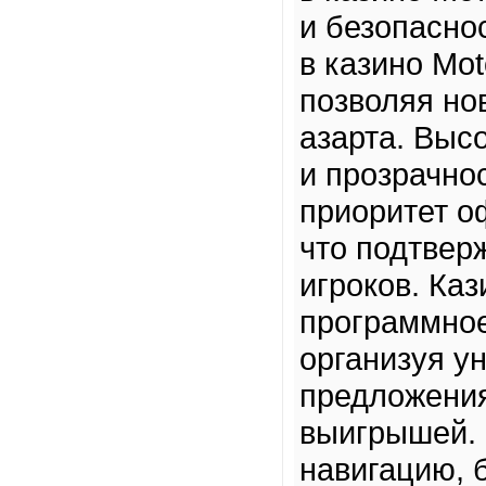
и безопасно
в казино Mo
позволяя но
азарта. Выс
и прозрачно
приоритет о
что подтвер
игроков. Ка
программное
организуя у
предложения
выигрышей.
навигацию, 