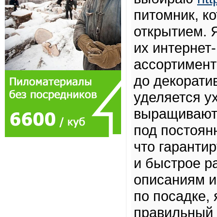
питомник, к
открытием. 
их интернет
ассортимент
до декорати
уделяется у
выращивают
под постоян
что гаранти
и быстрое р
описаниям и
по посадке, 
правильный 