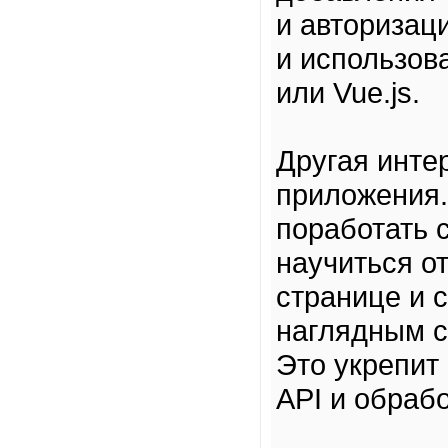
и авторизац
и использова
или Vue.js.
Другая инте
приложения.
поработать 
научиться о
странице и 
наглядным с
Это укрепит
API и обраб