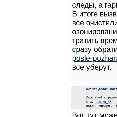
следы, а га
В итоге выз
все очистил
озонирование
тратить вре
сразу обрат
posle-pozhar
все уберут.
Re: Что делать пос
Имя:
lebed_art
(Нович
Кому:
aleshka_85
Дата: 13 января 2026
Вот тут мож