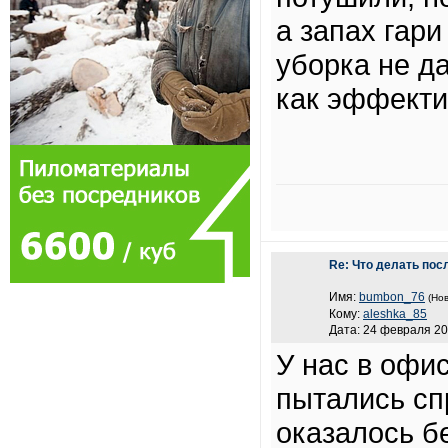
а запах гар
уборка не да
как эффекти
Re: Что делать пос
Имя:
bumbon_76
(Нов
Кому:
aleshka_85
Дата: 24 февраля 20
У нас в офи
пытались сп
оказалось б