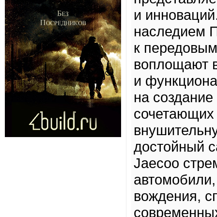
и инноваций
наследием 
к передовым
воплощают в
и функциона
на создание
сочетающих 
внушительну
достойный с
Jaecoo стре
автомобили,
вождения, с
современных