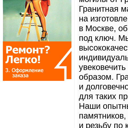
Гранитная м
на изготовл
в Москве, о
под ключ. М
высококачес
индивидуаль
увековечить
образом. Гр
и долговечн
для таких п
Наши опытны
памятников,
и резьбу по 