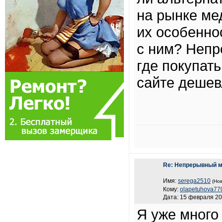
на рынке ме
их особенно
с ним? Непр
где покупат
сайте деше
Re: Непрерывный м
Имя:
serega2510
(Нов
Кому:
olapetuhova77
Дата: 15 февраля 20
Я уже много 