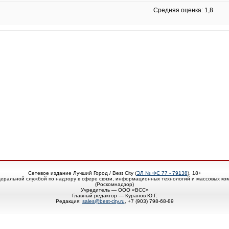
Средняя оценка: 1,8
Сетевое издание Лучший Город / Best City (
ЭЛ № ФС 77 - 79138
), 18+
еральной службой по надзору в сфере связи, информационных технологий и массовых ко
(Роскомнадзор)
Учредитель — ООО «ВСС»
Главный редактор — Куранов Ю.Г.
Редакция:
sales@best-city.ru
, +7 (903) 798-68-89