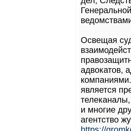
дел, Следст
Генеральной
ведомствами
Освещая суд
взаимодейст
правозащитн
адвокатов, 
компаниями.
является пр
телеканалы, 
и многие дру
агентство ж
https://gromk