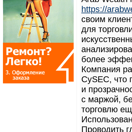
https://arab
своим клиен
для торговл
искусственн
анализирова
более эффек
Компания ра
CySEC, что 
и прозрачно
с маржой, б
торговлю ещ
Использован
Проводить г