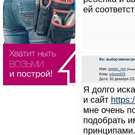
ей соответс
Re: выбор имени ре
Имя:
spider_ren
(Нови
Кому:
eduard29
Дата: 30 декабря 202
Я долго иск
и сайт
https
мне очень по
подобрать и
принципами.