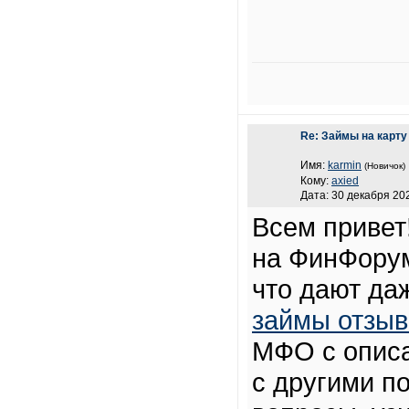
Re: Займы на карту
Имя:
karmin
(Новичок)
Кому:
axied
Дата: 30 декабря 202
Всем привет
на ФинФорум
что дают да
займы отзы
МФО с описа
с другими п