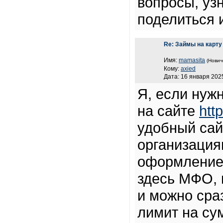
вопросы, узн
поделиться 
Re: Займы на карту
Имя:
mamasita
(Нович
Кому:
axied
Дата: 16 января 2025
Я, если нужн
на сайте
http
удобный сай
организация
оформлением
здесь МФО, 
и можно сраз
лимит на су