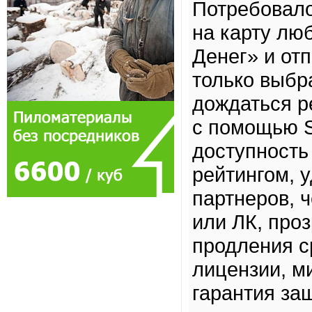
Потребовало
на карту лю
Денег» и от
только выбра
дождаться р
с помощью S
доступность
рейтингом, 
партнеров, 
или ЛК, про
продления с
лицензии, м
гарантия за