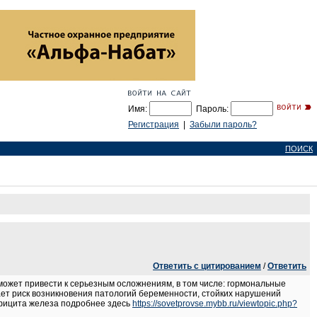
Имя:
Пароль:
Регистрация
|
Забыли пароль?
ПОИСК
Ответить с цитированием
/
Ответить
может привести к серьезным осложнениям, в том числе: гормональные
ает риск возникновения патологий беременности, стойких нарушений
ефицита железа подробнее здесь
https://sovetprovse.mybb.ru/viewtopic.php?