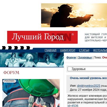
ГЛАВНАЯ
НАВИГАТОР
СТАТЬИ
ФОТОАЛЬ
Форум
|
Здоровье
| Тема:
Оче
Очень низкий уровень жел
Имя:
dmitriyvetrov2025
(Нови
Дата: 27 ноября 2024 года,
Железо играет ключевую рол
нарушения, ишемическая бол
развития и перинатальной 
id=4536