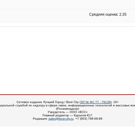
Средняя оценка: 2,35
Сетевое издание Лучший Город / Best City (
ЭЛ № ФС 77 - 79138
), 18+
еральной службой по надзору в сфере связи, информационных технологий и массовых ко
(Роскомнадзор)
Учредитель — ООО «ВСС»
Главный редактор — Куранов Ю.Г.
Редакция:
sales@best-city.ru
, +7 (903) 798-68-89