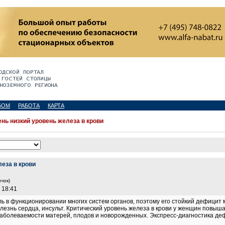
БОМ
РАБОТА
КАРТА
нь низкий уровень железа в крови
еза в крови
чок)
 18:41
ь в функционировании многих систем органов, поэтому его стойкий дефицит 
езнь сердца, инсульт. Критический уровень железа в крови у женщин повыш
заболеваемости матерей, плодов и новорожденных. Экспресс-диагностика д