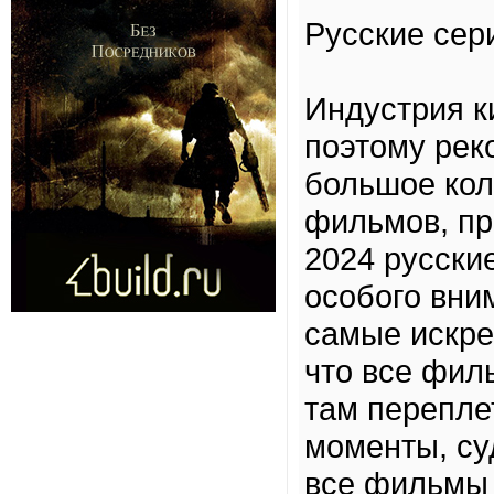
Русские сер
Индустрия к
поэтому рек
большое кол
фильмов, п
2024 русски
особого вни
самые искре
что все фил
там перепле
моменты, су
все фильмы 