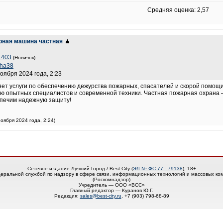
Средняя оценка: 2,57
рная машина частная
1403
(Новичок)
ha38
ноября 2024 года, 2:23
ет услуги по обеспечению дежурства пожарных, спасателей и скорой помощи
 опытных специалистов и современной техники. Частная пожарная охрана —
спечим надежную защиту!
ноября 2024 года, 2:24)
Сетевое издание Лучший Город / Best City (
ЭЛ № ФС 77 - 79138
), 18+
еральной службой по надзору в сфере связи, информационных технологий и массовых ко
(Роскомнадзор)
Учредитель — ООО «ВСС»
Главный редактор — Куранов Ю.Г.
Редакция:
sales@best-city.ru
, +7 (903) 798-68-89