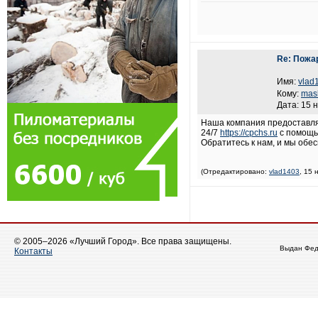
Re: Пожа
Имя:
vlad
Кому:
mas
Дата: 15 
Наша компания предоставля
24/7
https://cpchs.ru
с помощью
Обратитесь к нам, и мы обе
(Отредактировано:
vlad1403
, 15 
© 2005–2026 «Лучший Город». Все права защищены.
Выдан Фед
Контакты