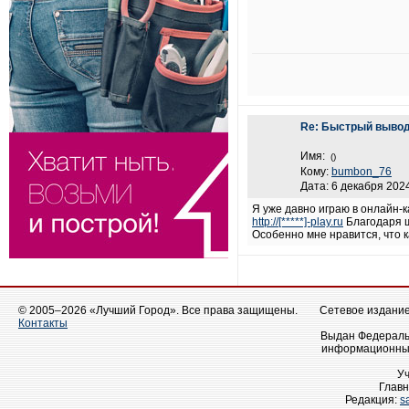
Re: Быстрый вывод
Имя:
()
Кому:
bumbon_76
Дата: 6 декабря 2024
Я уже давно играю в онлайн-
http://[*****]-play.ru
Благодаря щ
Особенно мне нравится, что 
© 2005–2026 «Лучший Город». Все права защищены.
Сетевое издание 
Контакты
Выдан Федеральн
информационных
У
Главн
Редакция:
s