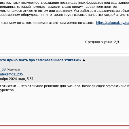
икеток, так и возможность создания нестандартных форматов под ваш запрос
рендинга, который помогает выделить ваш продукт среди конкурентов.
амоклеящиеся этикетки оптом или в розницу. Мы работаем с различными объ
овременном оборудовании, что гарантирует высокое качество каждой этикетки
ложением по самоклеящимся этикеткам можно по ссылке:
https://pakupak.by/n
Средняя оценка: 2,91
 что нужно знать про самоклеящиеся этикетки»
a_68
(Новичок)
aleksmos1235
оября 2024 года, 5:51
этикетки — это отличное решение для бизнеса, позволяющее эффективно и 
урентов.