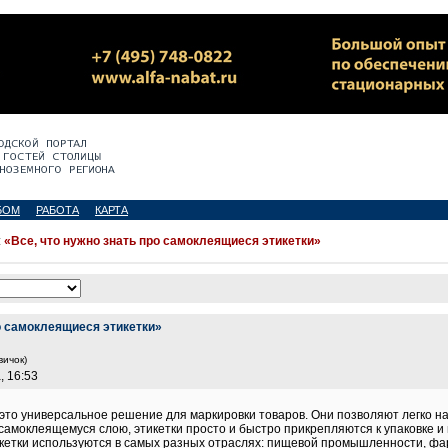
БОМ
РАБОТА
КАРТА
:
«Все, что нужно знать про самоклеящиеся этикетки»
ро самоклеящиеся этикетки»
вичок)
, 16:53
то универсальное решение для маркировки товаров. Они позволяют легко нан
самоклеящемуся слою, этикетки просто и быстро прикрепляются к упаковке 
етки используются в самых разных отраслях: пищевой промышленности, фарм