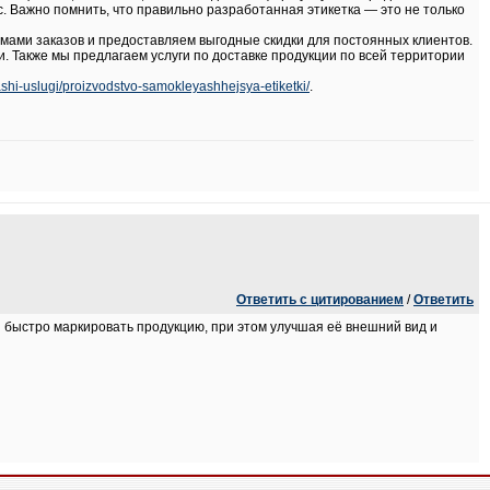
. Важно помнить, что правильно разработанная этикетка — это не только
емами заказов и предоставляем выгодные скидки для постоянных клиентов.
. Также мы предлагаем услуги по доставке продукции по всей территории
ashi-uslugi/proizvodstvo-samokleyashhejsya-etiketki/
.
Ответить с цитированием
/
Ответить
быстро маркировать продукцию, при этом улучшая её внешний вид и