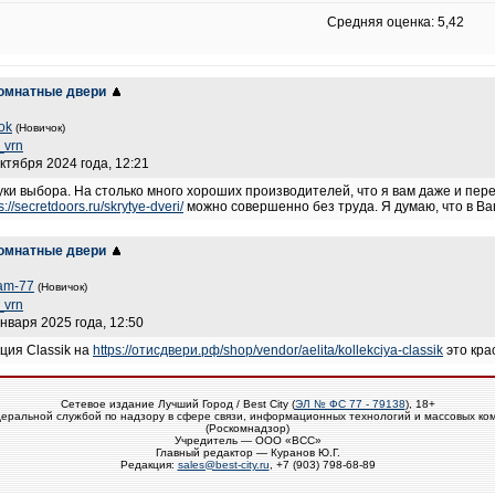
Средняя оценка: 5,42
омнатные двери
ok
(Новичок)
_vrn
октября 2024 года, 12:21
ки выбора. На столько много хороших производителей, что я вам даже и перед
s://secretdoors.ru/skrytye-dveri/
можно совершенно без труда. Я думаю, что в Ва
омнатные двери
am-77
(Новичок)
_vrn
января 2025 года, 12:50
ция Classik на
https://отисдвери.рф/shop/vendor/aelita/kollekciya-classik
это кра
Сетевое издание Лучший Город / Best City (
ЭЛ № ФС 77 - 79138
), 18+
еральной службой по надзору в сфере связи, информационных технологий и массовых ко
(Роскомнадзор)
Учредитель — ООО «ВСС»
Главный редактор — Куранов Ю.Г.
Редакция:
sales@best-city.ru
, +7 (903) 798-68-89