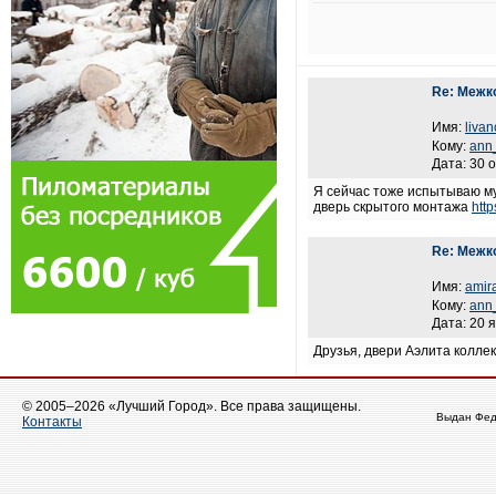
Re: Межк
Имя:
livan
Кому:
ann
Дата: 30 
Я сейчас тоже испытываю му
дверь скрытого монтажа
http
Re: Межк
Имя:
amir
Кому:
ann
Дата: 20 
Друзья, двери Аэлита коллек
© 2005–2026 «Лучший Город». Все права защищены.
Выдан Фед
Контакты