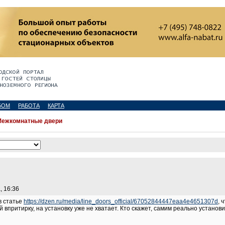
БОМ
РАБОТА
КАРТА
Межкомнатные двери
, 16:36
в статье
https://dzen.ru/media/line_doors_official/67052844447eaa4e4651307d
, 
ей впритирку, на установку уже не хватает. Кто скажет, самим реально установ