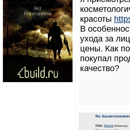
косметологи
красоты
http
В особеннос
ухода за ли
цены. Как по
покупал про
качество?
Re: Косметологиче
Имя:
ksuxa
(Новичок)