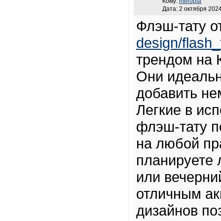
Кому:
meropfa
Дата: 2 октября 2024
Флэш-тату о
design/flash_t
трендом на К
Они идеально
добавить не
Легкие в ис
флэш-тату п
на любой пр
планируете 
или вечерний
отличным ак
дизайнов по