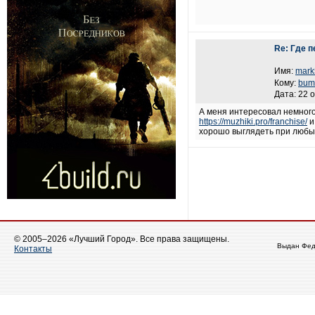
Re: Где 
Имя:
mark
Кому:
bum
Дата: 22 
А меня интересовал немного 
https://muzhiki.pro/franchise/
и
хорошо выглядеть при любых
© 2005–2026 «Лучший Город». Все права защищены.
Выдан Фед
Контакты