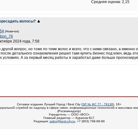
Средняя оценка: 2,15
пересадить волосы?
54
(Новичок)
bon_76
октября 2024 года, 7:58
другой вопрос, но тоже по теме волос и всего, что с ними связано, а именн
 после детального ознакомления решил таки купить бизнес под ключ, ведь это
 условиях. А за первый месяц работы я заработал даже больше прогнозируем
Сетевое издание Лучший Город / Best City (
ЭЛ № ФС 77 - 79138
), 18+
еральной службой по надзору в сфере связи, информационных технологий и массовых ко
(Роскомнадзор)
Учредитель — ООО «ВСС»
Главный редактор — Куранов Ю.Г.
Редакция:
sales@best-city.ru
, +7 (903) 798-68-89