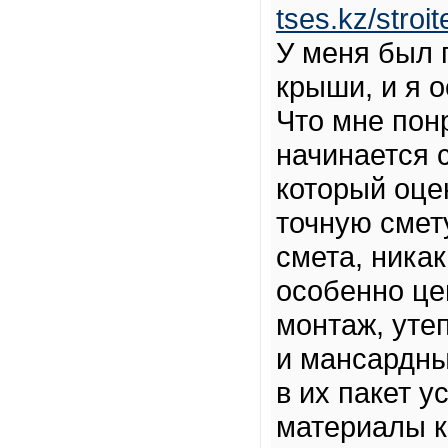
tses.kz/stroi
У меня был 
крыши, и я о
Что мне понр
начинается 
который оце
точную смет
смета, ника
особенно це
монтаж, уте
и мансардны
в их пакет у
материалы к