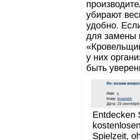
производите
убирают вес
удобно. Есл
для замены 
«Кровельщик
у них орган
быть уверен
Re: возник вопро
Имя:
()
Кому:
jinadabh
Дата: 15 сентября 
Entdecken 
kostenlosen
Spielzeit, 