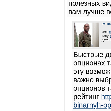
полезных ви
вам лучше в
Re: К
Имя:
m
Кому:
Дата: 
Быстрые де
опционах т
эту возмож
важно выб
опционов т
рейтинг
htt
binarnyh-op