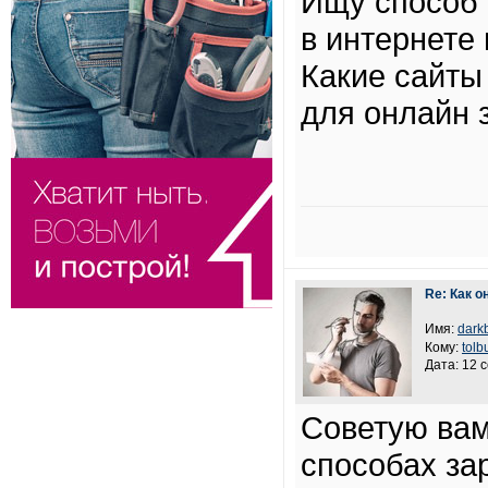
Ищу способ 
в интернете 
Какие сайты
для онлайн 
Re: Как 
Имя:
darkb
Кому:
tolb
Дата: 12 
Советую вам
способах за