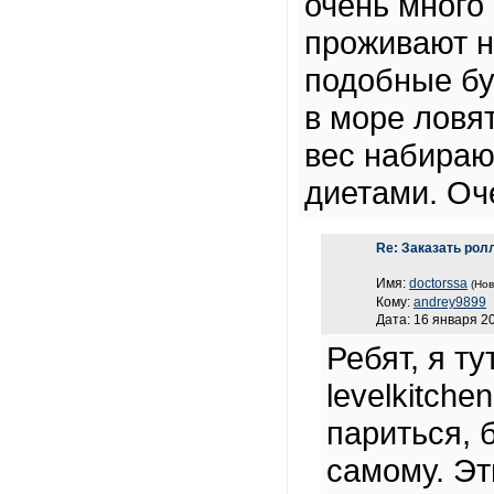
очень много
проживают н
подобные бу
в море ловя
вес набираю
диетами. Оч
Re: Заказать рол
Имя:
doctorssa
(Нов
Кому:
andrey9899
Дата: 16 января 20
Ребят, я т
levelkitche
париться, 
самому. Эт