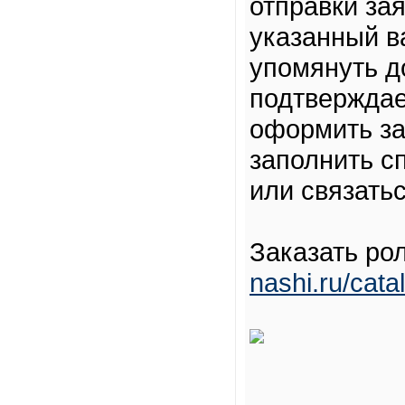
отправки за
указанный в
упомянуть д
подтверждае
оформить за
заполнить с
или связать
Заказать ро
nashi.ru/cata