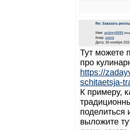
Re: Заказать ролл
Имя:
andrey9899
(Нов
Кому:
axied
Дата: 30 ноября 2024
Тут можете 
про кулинар
https://zada
schitaetsja-t
К примеру, 
традиционны
поделиться 
выложите тут