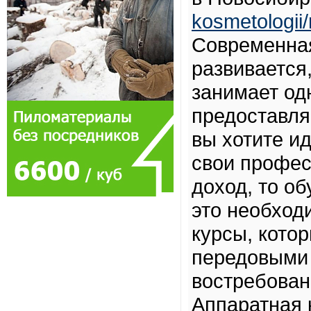
kosmetologii
Современная
развивается
занимает од
предоставля
вы хотите и
свои профес
доход, то о
это необход
курсы, кото
передовыми 
востребован
Аппаратная 