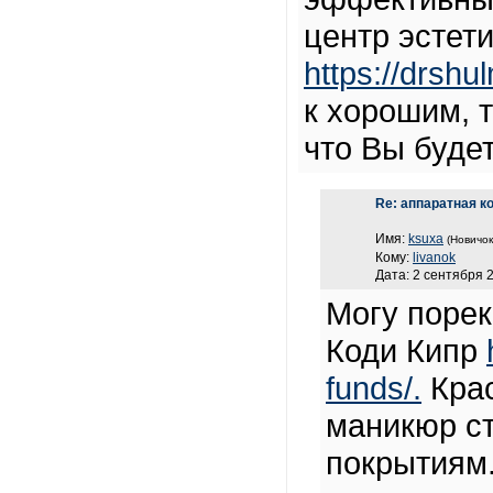
центр эстет
https://drshul
к хорошим, т
что Вы буде
Re: аппаратная к
Имя:
ksuxa
(Новичок
Кому:
livanok
Дата: 2 сентября 2
Могу порек
Коди Кипр
funds/.
Крас
маникюр с
покрытиям