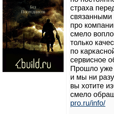
страха пере
связанными 
про компани
смело вопло
только каче
по каркасно
сервисное о
Прошло уже 
и мы ни раз
вы хотите и
смело обра
pro.ru/info/