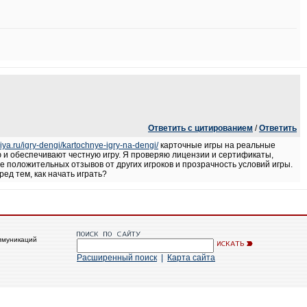
Ответить с цитированием
/
Ответить
diya.ru/igry-dengi/kartochnye-igry-na-dengi/
карточные игры на реальные
ю и обеспечивают честную игру. Я проверяю лицензии и сертификаты,
е положительных отзывов от других игроков и прозрачность условий игры.
д тем, как начать играть?
ммуникаций
Расширенный поиск
|
Карта сайта