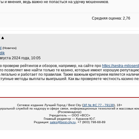
ы и мнения, ведь важно не попасться на удочку мошенников.
Средняя оценка: 2,76
ni
(Новичок)
ddik
вгуста 2024 года, 10:05
 проверке рейтингов и обзоров, например, на сайте про
https://sestra-miloser
Это позволяет мне найти только те казино, которые имеют хорошую репутаци
о легально и работает по правилам. Также важным критерием является наличи
тупные методы выплаты выигрышей. Как вы проверяете честность казино пере
Сетевое издание Лучший Город / Best City (
ЭЛ № ФС 77 - 79138
), 18+
еральной службой по надзору в сфере связи, информационных технологий и массовых ко
(Роскомнадзор)
Учредитель — ООО «ВСС»
Главный редактор — Куранов Ю.Г.
Редакция:
sales@best-city.ru
, +7 (903) 798-68-89