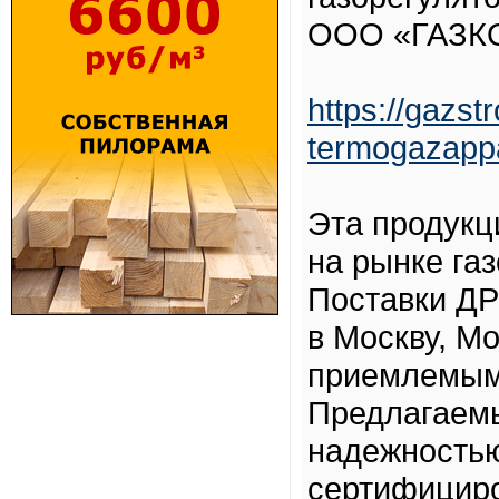
ООО «ГАЗК
https://gazst
termogazapp
Эта продукц
на рынке га
Поставки ДР
в Москву, М
приемлемым
Предлагаем
надежностью
сертифициро