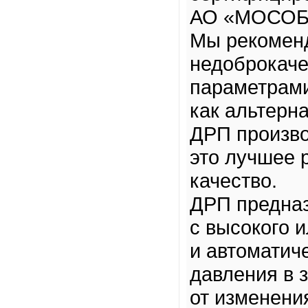
АО «МОСОБ
Мы рекоменд
недоброкаче
параметрами
как альтерна
ДРП произв
это лучшее 
качество.
ДРП предназ
с высокого 
и автоматич
давления в 
от изменени