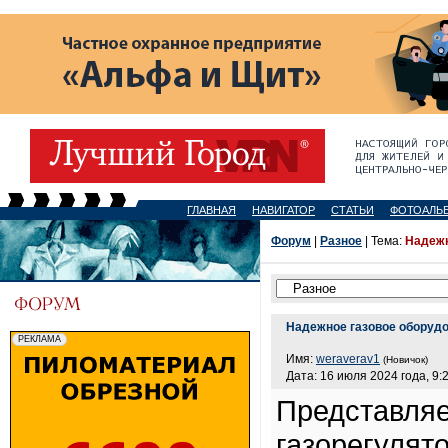
ГЛАВНАЯ
НАВИГАТОР
СТАТЬИ
ФОТОАЛЬ
Форум
|
Разное
| Тема:
Надежн
Надежное газовое оборудо
Имя:
weraverav1
(Новичок)
Дата: 16 июля 2024 года, 9:
Представля
газорегулят