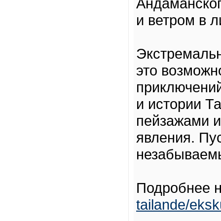
Андаманског
и ветром в л
Экстремальн
это возможно
приключений 
и истории Т
пейзажами и
явления. Пу
незабываем
Подробнее 
tailande/eksku