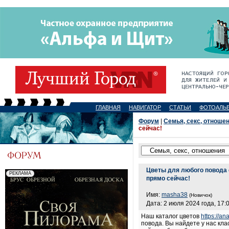
ГЛАВНАЯ
НАВИГАТОР
СТАТЬИ
ФОТОАЛЬ
Форум
|
Семья, секс, отноше
сейчас!
Цветы для любого повода 
прямо сейчас!
Имя:
masha38
(Новичок)
Дата: 2 июля 2024 года, 17:
Наш каталог цветов
https://an
повода. Вы найдете у нас кла