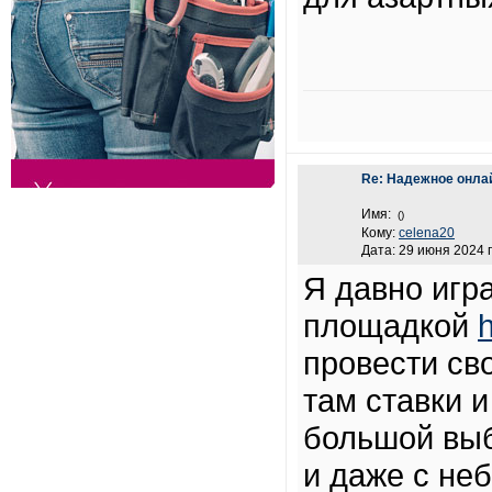
Re: Надежное онла
Имя:
()
Кому:
celena20
Дата: 29 июня 2024 г
Я давно игр
площадкой
h
провести св
там ставки 
большой выб
и даже с не