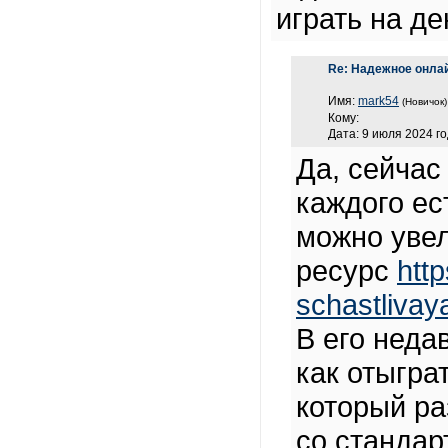
играть на де
Re: Надежное онлай
Имя:
mark54
(Новичок)
Кому:
Дата: 9 июля 2024 го
Да, сейчас
каждого ес
можно увел
ресурс
htt
schastlivay
В его неда
как отыгра
который ра
со стандар