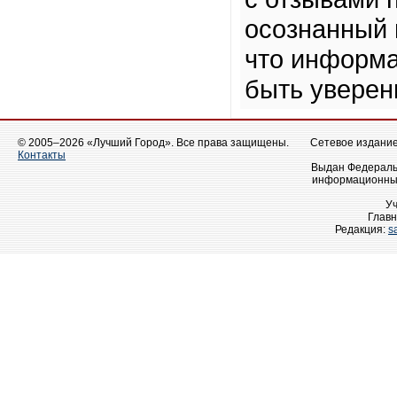
осознанный 
что информа
быть уверен
© 2005–2026 «Лучший Город». Все права защищены.
Сетевое издание 
Контакты
Выдан Федеральн
информационных
У
Главн
Редакция:
s