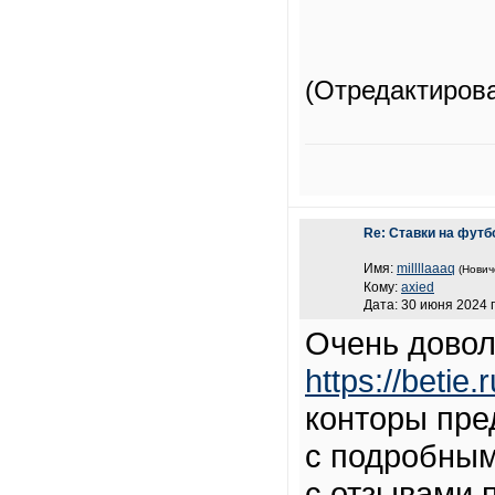
(Отредактиров
Re: Ставки на фут
Имя:
millllaaaq
(Нович
Кому:
axied
Дата: 30 июня 2024 г
Очень довол
https://betie.r
конторы пре
с подробным
с отзывами 