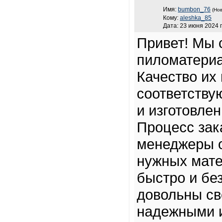
Имя:
bumbon_76
(Нов
Кому:
aleshka_85
Дата: 23 июня 2024 г
Привет! Мы 
пиломатери
Качество их
соответству
и изготовлен
Процесс зак
менеджеры 
нужных мате
быстро и бе
довольны св
надежными и