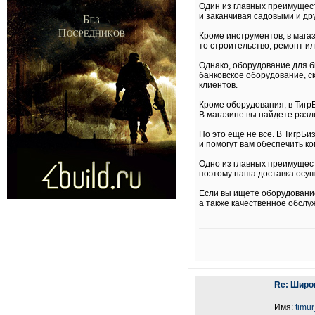
Один из главных преимущест
и заканчивая садовыми и др
Кроме инструментов, в маг
то строительство, ремонт и
Однако, оборудование для б
банковское оборудование, с
клиентов.
Кроме оборудования, в Тигр
В магазине вы найдете разл
Но это еще не все. В ТигрБ
и помогут вам обеспечить к
Одно из главных преимущест
поэтому наша доставка осу
Если вы ищете оборудование
а также качественное обслу
Re: Широ
Имя:
timu