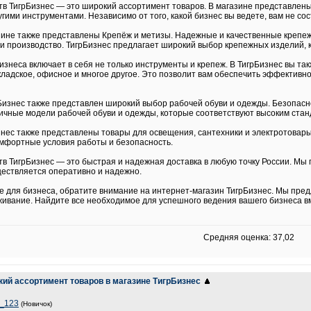
в ТигрБизнес — это широкий ассортимент товаров. В магазине представлены
угими инструментами. Независимо от того, какой бизнес вы ведете, вам не со
азине также представлены Крепёж и метизы. Надежные и качественные крепе
ли производство. ТигрБизнес предлагает широкий выбор крепежных изделий, 
изнеса включает в себя не только инструменты и крепеж. В ТигрБизнес вы так
кладское, офисное и многое другое. Это позволит вам обеспечить эффективн
Бизнес также представлен широкий выбор рабочей обуви и одежды. Безопасн
ичные модели рабочей обуви и одежды, которые соответствуют высоким ста
изнес также представлены товары для освещения, сантехники и электротова
омфортные условия работы и безопасность.
в ТигрБизнес — это быстрая и надежная доставка в любую точку России. Мы 
ществляется оперативно и надежно.
 для бизнеса, обратите внимание на интернет-магазин ТигрБизнес. Мы пред
живание. Найдите все необходимое для успешного ведения вашего бизнеса вм
Средняя оценка: 37,02
кий ассортимент товаров в магазине ТигрБизнес
r_123
(Новичок)