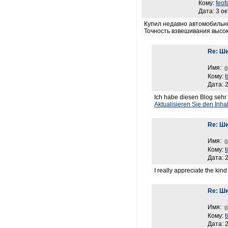
Кому:
feof
Дата: 3 о
Купил недавно автомобильн
Точность взвешивания высок
Re: Ши
Имя:
()
Кому:
Дата: 
Ich habe diesen Blog sehr 
Aktualisieren Sie den Inha
Re: Ши
Имя:
()
Кому:
Дата: 
I really appreciate the kin
Re: Ши
Имя:
()
Кому:
Дата: 