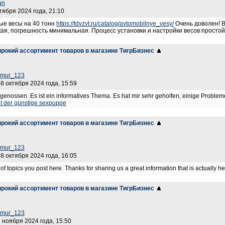
an
ктября 2024 года, 21:10
ые весы на 40 тонн
https://tdvzvt.ru/catalog/avtomobilnye_vesy/
Очень доволен! В
ая, погрешность минимальная. Процесс установки и настройки весов простой
рокий ассортимент товаров в магазине ТигрБизнес
timur_123
28 октября 2024 года, 15:59
genossen. Es ist ein informatives Thema. Es hat mir sehr geholfen, einige Probleme 
lt der günstige sexpuppe
рокий ассортимент товаров в магазине ТигрБизнес
timur_123
28 октября 2024 года, 16:05
d of topics you post here. Thanks for sharing us a great information that is actually h
рокий ассортимент товаров в магазине ТигрБизнес
timur_123
2 ноября 2024 года, 15:50