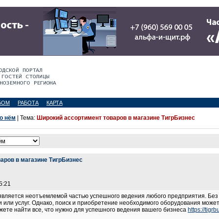
БОМ
РАБОТА
КАРТА
 о нём
| Тема:
Широкий ассортимент товаров в магазине ТигрБизнес
аров в магазине ТигрБизнес
5:21
является неотъемлемой частью успешного ведения любого предприятия. Бе
и или услуг. Однако, поиск и приобретение необходимого оборудования може
жете найти все, что нужно для успешного ведения вашего бизнеса
https://tigrb