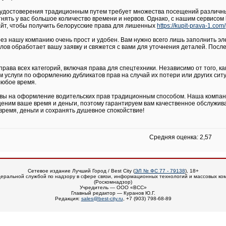
удостоверения традиционным путем требует множества посещений различных
тнять у вас большое количество времени и нервов. Однако, с нашим сервисом 
айт, чтобы получить белорусские права для лишенных
https://kupit-prava-1.co
ез нашу компанию очень прост и удобен. Вам нужно всего лишь заполнить э
в обработает вашу заявку и свяжется с вами для уточнения деталей. После 
рава всех категорий, включая права для спецтехники. Независимо от того, к
м услуги по оформлению дубликатов прав на случай их потери или других сит
любое время.
рвы на оформление водительских прав традиционным способом. Наша компан
еним ваше время и деньги, поэтому гарантируем вам качественное обслужива
время, деньги и сохранять душевное спокойствие!
Средняя оценка: 2,57
Сетевое издание Лучший Город / Best City (
ЭЛ № ФС 77 - 79138
), 18+
еральной службой по надзору в сфере связи, информационных технологий и массовых ко
(Роскомнадзор)
Учредитель — ООО «ВСС»
Главный редактор — Куранов Ю.Г.
Редакция:
sales@best-city.ru
, +7 (903) 798-68-89