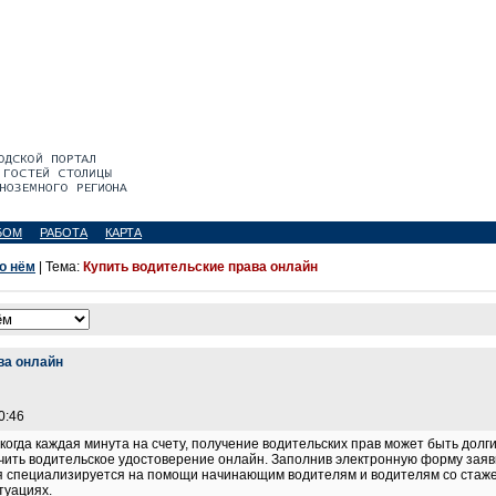
БОМ
РАБОТА
КАРТА
 о нём
| Тема:
Купить водительские права онлайн
ва онлайн
0:46
когда каждая минута на счету, получение водительских прав может быть дол
учить водительское удостоверение онлайн. Заполнив электронную форму заявк
я специализируется на помощи начинающим водителям и водителям со стажем
туациях.