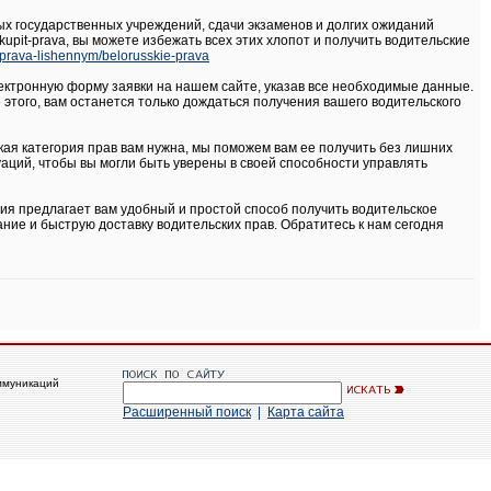
 государственных учреждений, сдачи экзаменов и долгих ожиданий
kupit-prava, вы можете избежать всех этих хлопот и получить водительские
m/prava-lishennym/belorusskie-prava
лектронную форму заявки на нашем сайте, указав все необходимые данные.
этого, вам останется только дождаться получения вашего водительского
акая категория прав вам нужна, мы поможем вам ее получить без лишних
уаций, чтобы вы могли быть уверены в своей способности управлять
ия предлагает вам удобный и простой способ получить водительское
ние и быструю доставку водительских прав. Обратитесь к нам сегодня
ммуникаций
Расширенный поиск
|
Карта сайта