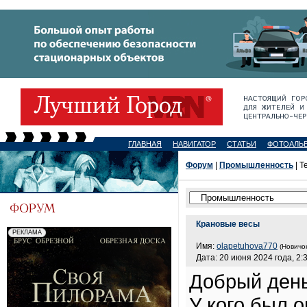
ГЛАВНАЯ
НАВИГАТОР
СТАТЬИ
ФОТОАЛЬ
Форум
|
Промышленность
| Т
Крановые весы
Имя:
olapetuhova770
(Новичок
Дата: 20 июня 2024 года, 2:
Добрый ден
У кого был о