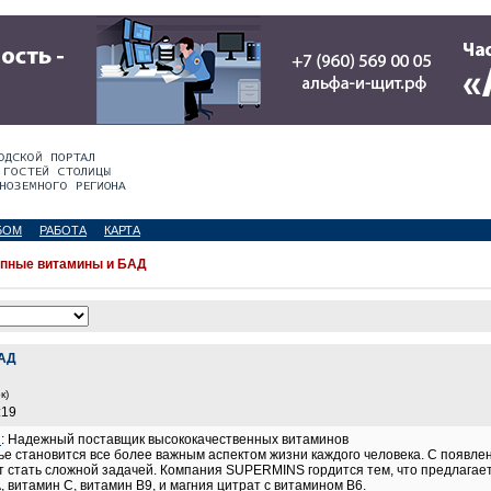
БОМ
РАБОТА
КАРТА
пные витамины и БАД
БАД
к)
:19
u
: Надежный поставщик высококачественных витаминов
е становится все более важным аспектом жизни каждого человека. С появле
т стать сложной задачей. Компания SUPERMINS гордится тем, что предлагае
А, витамин C, витамин В9, и магния цитрат с витамином В6.