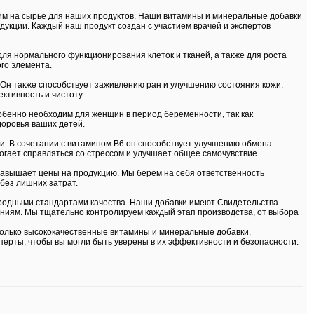
им на сырье для наших продуктов. Наши витамины и минеральные добавки
дукции. Каждый наш продукт создан с участием врачей и экспертов
для нормального функционирования клеток и тканей, а также для роста
го элемента.
Он также способствует заживлению ран и улучшению состояния кожи.
ктивность и чистоту.
собенно необходим для женщин в период беременности, так как
доровья ваших детей.
ии. В сочетании с витамином В6 он способствует улучшению обмена
огает справляться со стрессом и улучшает общее самочувствие.
завышает цены на продукцию. Мы берем на себя ответственность
 без лишних затрат.
родными стандартами качества. Наши добавки имеют Свидетельства
ваниям. Мы тщательно контролируем каждый этап производства, от выбора
олько высококачественные витамины и минеральные добавки,
ерты, чтобы вы могли быть уверены в их эффективности и безопасности.