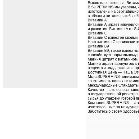
Высококачественные Витам
В SUPERMINS мы уверены, ч
изготовлены на сертифициро
в области питания, чтобы о
Витамин А
Витамин А играет ключевую 
и развития. Витамин А от 
Витамин C
Витамин C известен своими 
Наш витамин C производится
Витамин В9
Витамин В9, также известны
способствует нормальному р
Магния цитрат с витамином
Магний играет важную роль 
веществ и поддержанию норм
Доступная Цена — Наша От
Мы в SUPERMINS понимаем, 
за стоимость наших витамин
Международные Стандарты 
Качество — это основа наш
о государственной регистра
сырья до упаковки готовой п
Компания SUPERMINS — это 
изготовленные по междунаро
Заботьтесь о своем здоровь