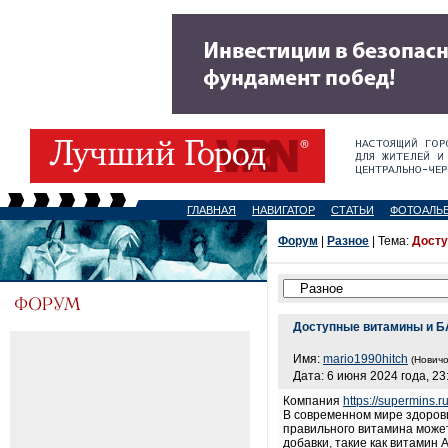
ГЛАВНАЯ
НАВИГАТОР
СТАТЬИ
ФОТОАЛЬ
Форум
|
Разное
| Тема:
Досту
Доступные витамины и 
Имя:
mario1990hitch
(Новичо
Дата: 6 июня 2024 года, 23
Компания
https://supermins.r
В современном мире здоровь
правильного витамина може
добавки, такие как витамин 