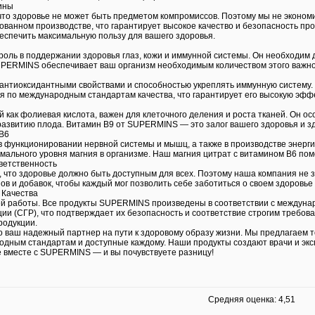
ины
то здоровье не может быть предметом компромиссов. Поэтому мы не эконом
ванном производстве, что гарантирует высокое качество и безопасность про
беспечить максимальную пользу для вашего здоровья.
роль в поддержании здоровья глаз, кожи и иммунной системы. Он необходим 
SUPERMINS обеспечивает ваш организм необходимым количеством этого важно
антиоксидантными свойствами и способностью укреплять иммунную систему. 
 по международным стандартам качества, что гарантирует его высокую эффе
й как фолиевая кислота, важен для клеточного деления и роста тканей. Он о
азвитию плода. Витамин В9 от SUPERMINS — это залог вашего здоровья и з
 В6
в функционировании нервной системы и мышц, а также в производстве энерг
ального уровня магния в организме. Наш магния цитрат с витамином В6 пом
ветственность
что здоровье должно быть доступным для всех. Поэтому наша компания не 
ов и добавок, чтобы каждый мог позволить себе заботиться о своем здоровье
Качества
ей работы. Все продукты SUPERMINS произведены в соответствии с междуна
ции (СГР), что подтверждает их безопасность и соответствие строгим требо
родукции.
ваш надежный партнер на пути к здоровому образу жизни. Мы предлагаем т
дным стандартам и доступные каждому. Наши продукты создают врачи и эксп
е вместе с SUPERMINS — и вы почувствуете разницу!
Средняя оценка: 4,51