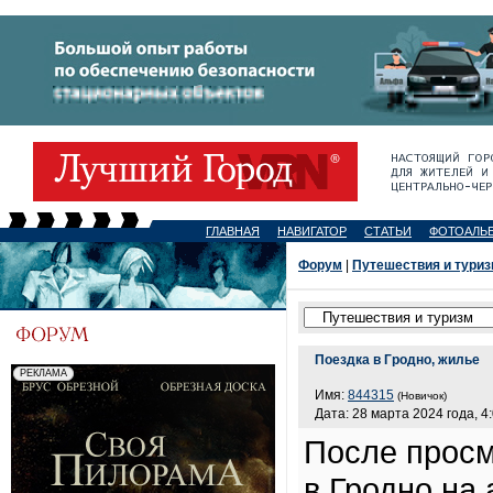
ГЛАВНАЯ
НАВИГАТОР
СТАТЬИ
ФОТОАЛЬ
Форум
|
Путешествия и тури
Поездка в Гродно, жилье
Имя:
844315
(Новичок)
Дата: 28 марта 2024 года, 4
После просм
в Гродно на 