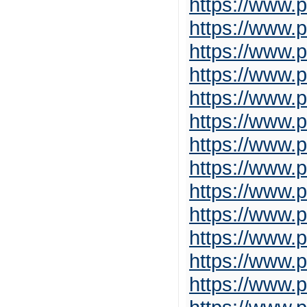
https://www.p
https://www.
https://www.
https://www.
https://www.
https://www.
https://www.
https://www.p
https://www.
https://www.
https://www.p
https://www.
https://www.