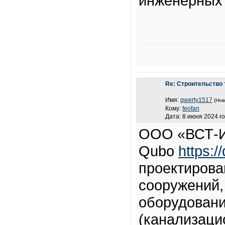
инженерных 
Re: Строительство 
Имя:
qwerty1517
(Нов
Кому:
feofan
Дата: 8 июня 2024 го
ООО «ВСТ-И
Qubo
https:/
проектирова
сооружений,
оборудован
(канализаци