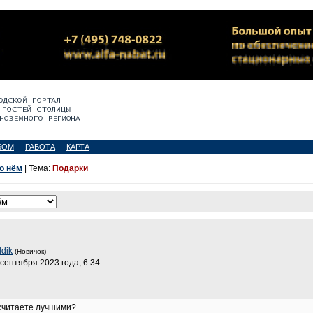
БОМ
РАБОТА
КАРТА
 о нём
| Тема:
Подарки
ddik
(Новичок)
 сентября 2023 года, 6:34
 считаете лучшими?