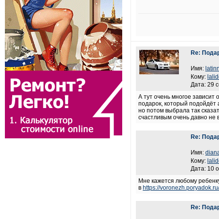
Re: Пода
Имя:
latin
Кому:
lali
Дата: 29 
А тут очень многое зависит
подарок, который подойдёт 
но потом выбрала так сказа
счастливым очень давно не 
Re: Пода
Имя:
dian
Кому:
lali
Дата: 10 
Мне кажется любому ребенку
в
https://voronezh.poryadok.ru
Re: Пода