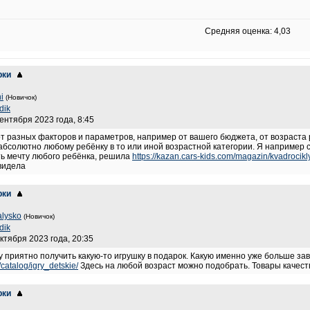
Средняя оценка: 4,03
рки
ni
(Новичок)
ddik
сентября 2023 года, 8:45
 от разных факторов и параметров, например от вашего бюджета, от возраст
абсолютно любому ребёнку в то или иной возрастной категории. Я например 
ть мечту любого ребёнка, решила
https://kazan.cars-kids.com/magazin/kvadrocikl
видела
рки
alysko
(Новичок)
ddik
октября 2023 года, 20:35
 приятно получить какую-то игрушку в подарок. Какую именно уже больше за
/catalog/igry_detskie/
Здесь на любой возраст можно подобрать. Товары качеств
рки