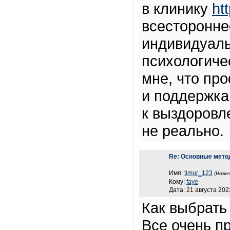
в клинику
ht
всесторонне
индивидуаль
психологиче
мне, что пр
и поддержка
к выздоровл
не реально.
Re: Основные мето
Имя:
timur_123
(Нович
Кому:
faye
Дата: 21 августа 202
Как выбрать
Все очень пр