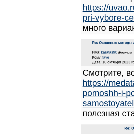
https://uvao.
pri-vybore-ce
много вариа
Re: Основные методы 
Имя:
karatas90
(Новичок)
Кому:
faye
Дата: 10 октября 2023 г
Смотрите, в
https://medat
pomoshh-i-po
samostoyateln
полезная ста
Re: 