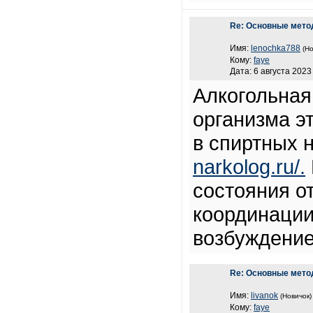
Re: Основные мето
Имя:
lenochka788
(Но
Кому:
faye
Дата: 6 августа 2023 
Алкогольная
организма э
в спиртных 
narkolog.ru/.
состояния о
координации
возбуждение
Re: Основные мето
Имя:
livanok
(Новичок)
Кому:
faye