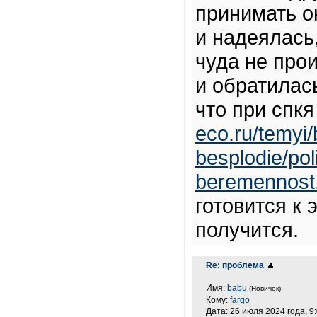
принимать о
и надеялась,
чуда не про
и обратилась
что при спкя
eco.ru/temyi
besplodie/pol
beremennost
готовится к 
получится.
Re: проблема
Имя:
babu
(Новичок)
Кому:
fargo
Дата: 26 июля 2024 года, 9