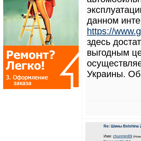
эксплуатаци
данном инте
https://www.g
здесь доста
выгодным це
осуществляе
Украины. Об
Re: Шины Belshina 
Имя:
chunmin89
(Нови