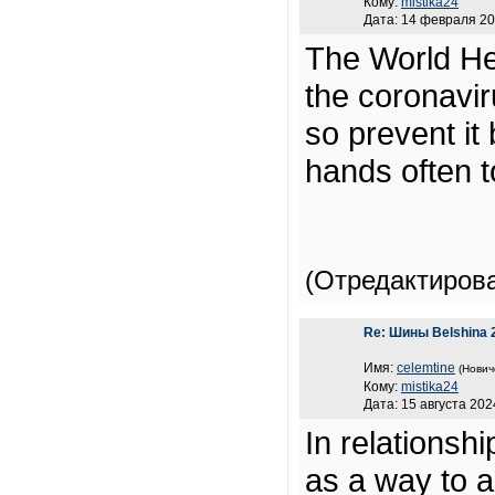
Кому:
mistika24
Дата: 14 февраля 20
The World He
the coronavir
so prevent i
hands often t
(Отредактиров
Re: Шины Belshina 
Имя:
celemtine
(Нович
Кому:
mistika24
Дата: 15 августа 202
In relationsh
as a way to 