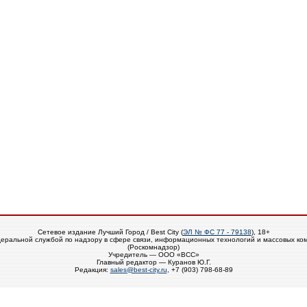
Сетевое издание Лучший Город / Best City (
ЭЛ № ФС 77 - 79138
), 18+
еральной службой по надзору в сфере связи, информационных технологий и массовых ко
(Роскомнадзор)
Учредитель — ООО «ВСС»
Главный редактор — Куранов Ю.Г.
Редакция:
sales@best-city.ru
, +7 (903) 798-68-89