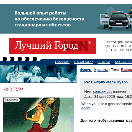
ГЛАВНАЯ
НАВИГАТОР
СТАТЬИ
ФОТОАЛЬ
Форум
|
Красота
| Тема:
Выпря
Re: Выпрямитель Dyson
Имя:
seoservices
(Новичок)
Дата: 31 мая 2026 года, 16:
When you use a genuine service,
gacor
Для того чтобы размещать 