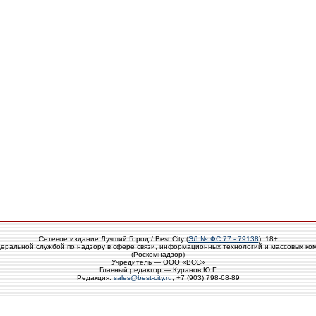
Сетевое издание Лучший Город / Best City (
ЭЛ № ФС 77 - 79138
), 18+
еральной службой по надзору в сфере связи, информационных технологий и массовых ко
(Роскомнадзор)
Учредитель — ООО «ВСС»
Главный редактор — Куранов Ю.Г.
Редакция:
sales@best-city.ru
, +7 (903) 798-68-89