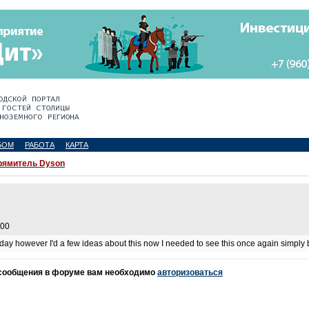
БОМ
РАБОТА
КАРТА
ямитель Dyson
:00
 day however I'd a few ideas about this now I needed to see this once again simply b
 сообщения в форуме вам необходимо
авторизоваться