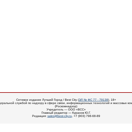
Сетевое издание Лучший Город / Best City (
ЭЛ № ФС 77 - 79138
), 18+
еральной службой по надзору в сфере связи, информационных технологий и массовых ко
(Роскомнадзор)
Учредитель — ООО «ВСС»
Главный редактор — Куранов Ю.Г.
Редакция:
sales@best-city.ru
, +7 (903) 798-68-89