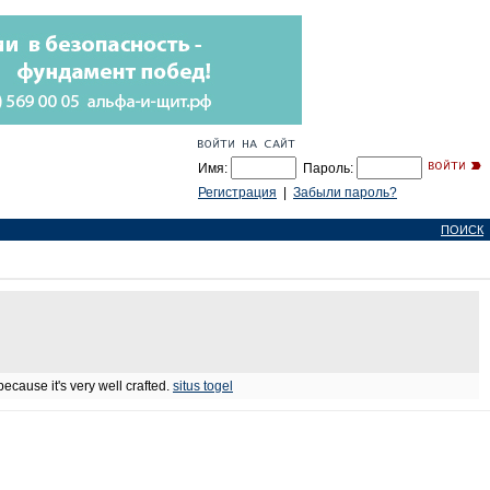
Имя:
Пароль:
Регистрация
|
Забыли пароль?
ПОИСК
ecause it's very well crafted.
situs togel